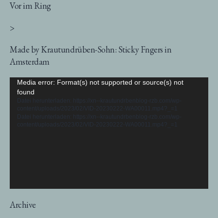
Vor im Ring
>
Made by Krautundrüben-Sohn: Sticky Fngers in
Amsterdam
Video-
Media error: Format(s) not supported or source(s) not
found
Player
Datei herunterladen: https://xn--krautundrbenblog-rzb.com/wp-
content/uploads/2023/02/VID-20230222-WA00011.mp4?_=1
Datei herunterladen: https://xn--krautundrbenblog-rzb.com/wp-
content/uploads/2023/02/VID-20230222-WA00011.mp4?_=1
Archive