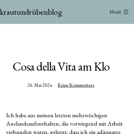
Zum
krautundrübenblog
Inhalt
Menü
springen
Cosa della Vita am Klo
Veröffentlicht
zu
26. Mai 2024
Keine Kommentare
am
Cosa
della
Vita
am
Ich habe aus meinen letzten mehrwöchigen
Klo
Auslandsaufenthalten, die vorwiegend mit Arbeit
verbunden waren, gelernt, dass ich ein adäquates