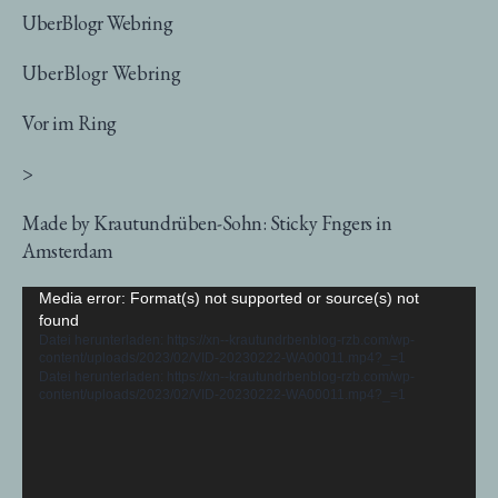
UberBlogr Webring
UberBlogr Webring
Vor im Ring
>
Made by Krautundrüben-Sohn: Sticky Fngers in
Amsterdam
Video-
Media error: Format(s) not supported or source(s) not
found
Player
Datei herunterladen: https://xn--krautundrbenblog-rzb.com/wp-
content/uploads/2023/02/VID-20230222-WA00011.mp4?_=1
Datei herunterladen: https://xn--krautundrbenblog-rzb.com/wp-
content/uploads/2023/02/VID-20230222-WA00011.mp4?_=1