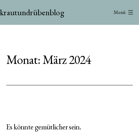
Zum
krautundrübenblog
Inhalt
Menü
springen
Monat:
März 2024
Es könnte gemütlicher sein.