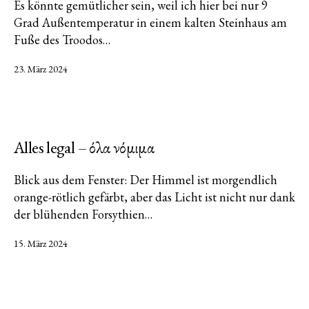
Es könnte gemütlicher sein, weil ich hier bei nur 9
Grad Außentemperatur in einem kalten Steinhaus am
Fuße des Troodos…
Veröffentlicht
23. März 2024
am
Alles legal – όλα νόμιμα
Blick aus dem Fenster: Der Himmel ist morgendlich
orange-rötlich gefärbt, aber das Licht ist nicht nur dank
der blühenden Forsythien…
Veröffentlicht
15. März 2024
am