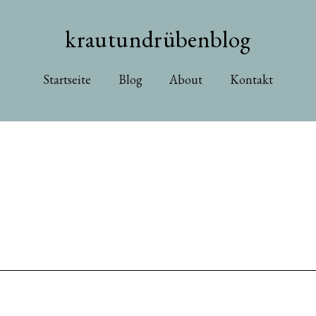
krautundrübenblog
Startseite
Blog
About
Kontakt