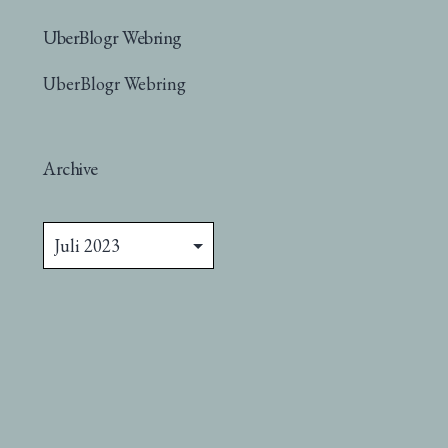
UberBlogr Webring
UberBlogr Webring
Archive
Archive