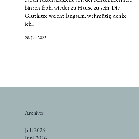
bin ich froh, wieder zu Hause zu sein. Die
Gluthitze weicht langsam, wehmütig denke
ich…
Veröffentlicht
28. Juli 2023
am
Archives
Juli 2026
Juni 2026