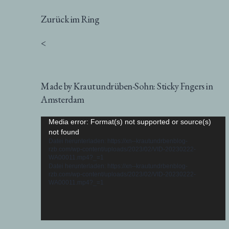
Zurück im Ring
<
Made by Krautundrüben-Sohn: Sticky Fngers in
Amsterdam
Video-
Media error: Format(s) not supported or source(s)
not found
Player
Datei herunterladen: https://xn--krautundrbenblog-
rzb.com/wp-content/uploads/2023/02/VID-20230222-
WA00011.mp4?_=1
Datei herunterladen: https://xn--krautundrbenblog-
rzb.com/wp-content/uploads/2023/02/VID-20230222-
WA00011.mp4?_=1