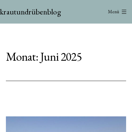
Zum
krautundrübenblog
Inhalt
Menü
springen
Monat:
Juni 2025