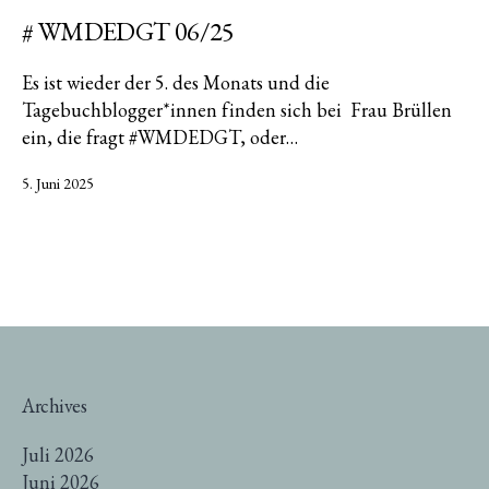
# WMDEDGT 06/25
Es ist wieder der 5. des Monats und die
Tagebuchblogger*innen finden sich bei Frau Brüllen
ein, die fragt #WMDEDGT, oder…
Veröffentlicht
5. Juni 2025
am
Archives
Juli 2026
Juni 2026