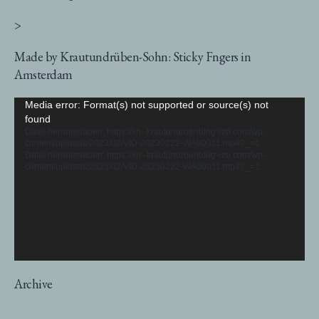
>
Made by Krautundrüben-Sohn: Sticky Fngers in
Amsterdam
Video-
Media error: Format(s) not supported or source(s) not
found
Player
Datei herunterladen: https://xn--krautundrbenblog-rzb.com/wp-
content/uploads/2023/02/VID-20230222-WA00011.mp4?_=1
Datei herunterladen: https://xn--krautundrbenblog-rzb.com/wp-
content/uploads/2023/02/VID-20230222-WA00011.mp4?_=1
Archive
Archive