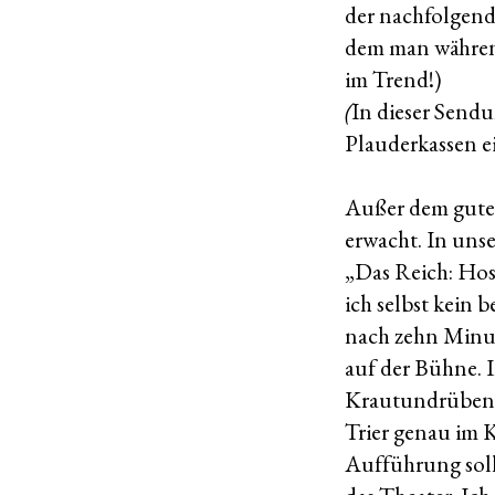
der nachfolgend
dem man während 
im Trend!)
(
In dieser Send
Plauderkassen e
Außer dem guten
erwacht. In unse
„Das Reich: Hosp
ich selbst kein 
nach zehn Minut
auf der Bühne.
Krautundrübensc
Trier genau im 
Aufführung soll