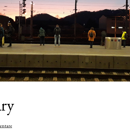
ary
zu
entare