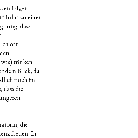
ssen folgen,
 führt zu einer
egnung, dass
t
ich oft
nden
 was) trinken
endem Blick, da
ndlich noch im
, dass die
jüngeren
atorin, die
nenz freuen. In