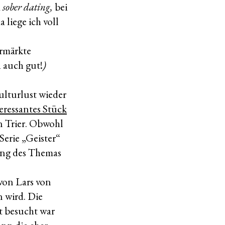
m
sober dating,
bei
 liege ich voll
ermärkte
 auch gut!
)
lturlust wieder
eressantes Stück
on Trier. Obwohl
Serie „Geister“
ung des Themas
von Lars von
 wird. Die
t besucht war