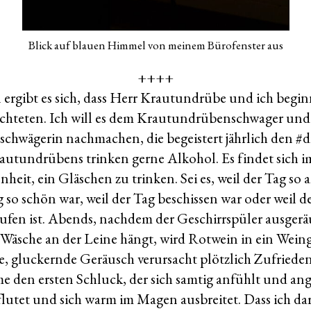
Blick auf blauen Himmel von meinem Bürofenster aus
++++
 ergibt es sich, dass Herr Krautundrübe und ich begin
ichteten. Ich will es dem Krautundrübenschwager und
hwägerin nachmachen, die begeistert jährlich den #d
autundrübens trinken gerne Alkohol. Es findet sich 
heit, ein Gläschen zu trinken. Sei es, weil der Tag so
g so schön war, weil der Tag beschissen war oder weil d
ufen ist. Abends, nachdem der Geschirrspüler ausger
Wäsche an der Leine hängt, wird Rotwein in ein Weingl
e, gluckernde Geräusch verursacht plötzlich Zufriede
e den ersten Schluck, der sich samtig anfühlt und a
lutet und sich warm im Magen ausbreitet. Dass ich dar