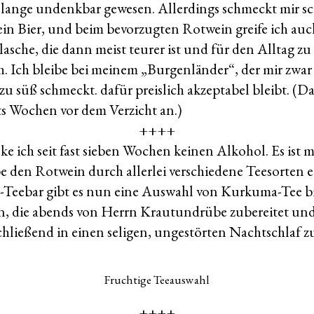
ch lange undenkbar gewesen. Allerdings schmeckt mir sc
in Bier, und beim bevorzugten Rotwein greife ich auc
lasche, die dann meist teurer ist und für den Alltag zu
h. Ich bleibe bei meinem „Burgenländer“, der mir zwa
zu süß schmeckt. dafür preislich akzeptabel bleibt. (
ts Wochen vor dem Verzicht an.)
++++
nke ich seit fast sieben Wochen keinen Alkohol. Es ist m
be den Rotwein durch allerlei verschiedene Teesorten er
eebar gibt es nun eine Auswahl von Kurkuma-Tee bi
n, die abends von Herrn Krautundrübe zubereitet und 
ließend in einen seligen, ungestörten Nachtschlaf zu
Fruchtige Teeauswahl
++++