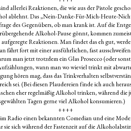
nd allerlei Reaktionen, die wie aus der Pistole gescho
ol ablehnt. Das „Nein-Danke-Für-Mich-Heute-Nicht“
rage des Gegenübers, ob man krank ist. Auf die Entg
vorübergehende Alkohol-Pause gönnt, kommen zumeis
 aufgeregte Reaktionen. Man findet das eh gut, werde 
an fährt fort mit einer ausführlichen, fast ausschweife
um man jetzt trotzdem ein Glas Prosecco (oder sonst
 Aufzählungen, wann man wo wieviel trinkt mit abwart
igung hören mag, dass das Trinkverhalten selbstverstä
reich sei. (Bei diesen Plaudereien finde ich auch heraus
schen eher regelmäßig Alkohol trinken, während die 
gewählten Tagen gerne viel Alkohol konsumieren.)
++++
 im Radio einen bekannten Comedian und eine Moder
r sie sich während der Fastenzeit auf die Alkoholabsti