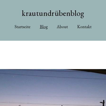
krautundrübenblog
Startseite
Blog
About
Kontakt