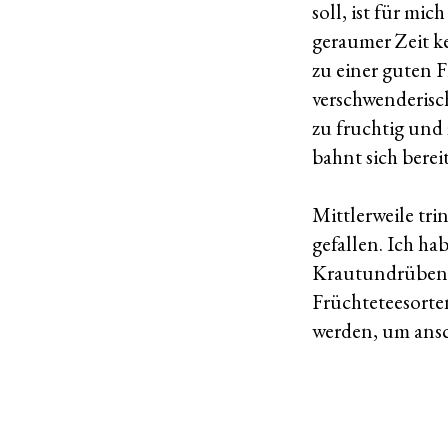
soll, ist für mi
geraumer Zeit ke
zu einer guten F
verschwenderisc
zu fruchtig und 
bahnt sich berei
Mittlerweile tri
gefallen. Ich ha
Krautundrüben-T
Früchteteesorte
werden, um ansch