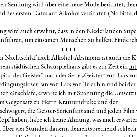
en Sendung wird über eine neue Mode berichtet, de
des ersten Dates auf Alkohol verzichtet. (Na bitte, da
ung wird auch erwähnt, dass in den Niederlanden Sup
inführen, um einsamen Menschen zu helfen. Finde ich
++++
 Nachtschlaf nach Alkohol-Abstinenz ist auch die Ku
rem städtischen Schauspielhaus gibt es zur Zeit ein
int
ital der Geister“ nach der Serie „Geister“ von Lars v
bedingungsloser Fan von Lars von Trier bin und bei der 
en einschlafe, erwarte ich mit Spannung die Umsetz
 Im Gegensatz zu Herrn Krautundrübe und den
hwägers, die Geister-Serienfans sind und jeden Film 
Kopf haben, habe ich keine Ahnung, was mich erwarten
 über vier Stunden dauern, dementsprechend schlech