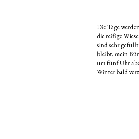
am
Die Tage werden 
die reifige Wie
sind sehr gefüll
bleibt, mein Bür
um fünf Uhr abe
Winter bald verz