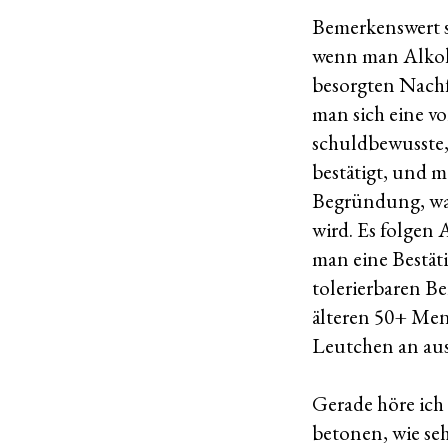
Bemerkenswert si
wenn man Alkoh
besorgten Nachf
man sich eine 
schuldbewusste,
bestätigt, und m
Begründung, war
wird. Es folgen
man eine Bestät
tolerierbaren Be
älteren 50+ Men
Leutchen an aus
Gerade höre ich
betonen, wie seh