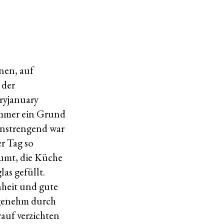
nen, auf
 der
ryjanuary
immer ein Grund
 anstrengend war
er Tag so
äumt, die Küche
as gefüllt.
nheit und gute
ngenehm durch
auf verzichten