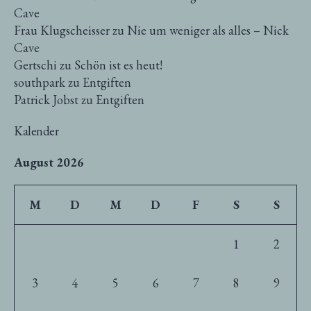
Cave
Frau Klugscheisser
zu
Nie um weniger als alles – Nick
Cave
Gertschi
zu
Schön ist es heut!
southpark
zu
Entgiften
Patrick Jobst
zu
Entgiften
Kalender
August 2026
M
D
M
D
F
S
S
1
2
3
4
5
6
7
8
9