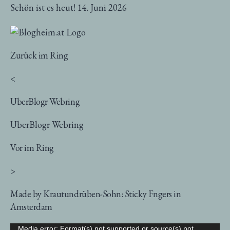
Schön ist es heut!
14. Juni 2026
Zurück im Ring
<
UberBlogr Webring
UberBlogr Webring
Vor im Ring
>
Made by Krautundrüben-Sohn: Sticky Fngers in
Amsterdam
Video-
Media error: Format(s) not supported or source(s) not