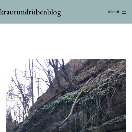
Zum
krautundrübenblog
Inhalt
Menü
springen