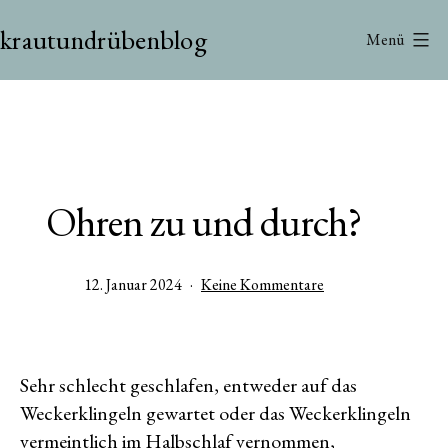
Zum
krautundrübenblog
Inhalt
Menü
springen
Ohren zu und durch?
Veröffentlicht
zu
12. Januar 2024
Keine Kommentare
am
Ohren
zu
und
durch?
Sehr schlecht geschlafen, entweder auf das
Weckerklingeln gewartet oder das Weckerklingeln
vermeintlich im Halbschlaf vernommen,