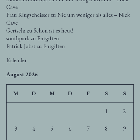
Cave
Frau Klugscheisser
zu
Nie um weniger als alles – Nick
Cave
Gertschi
zu
Schön ist es heut!
southpark
zu
Entgiften
Patrick Jobst
zu
Entgiften
Kalender
August 2026
M
D
M
D
F
S
S
1
2
3
4
5
6
7
8
9