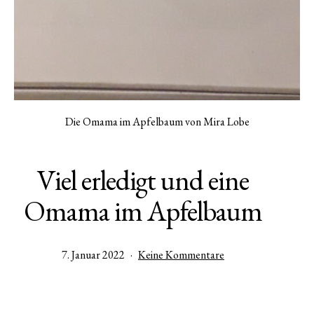
Die Omama im Apfelbaum von Mira Lobe
Viel erledigt und eine
Omama im Apfelbaum
Veröffentlicht
zu
7. Januar 2022
Keine Kommentare
am
Viel
erledigt
und