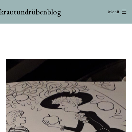
Zum
krautundrübenblog
Inhalt
Menü
springen