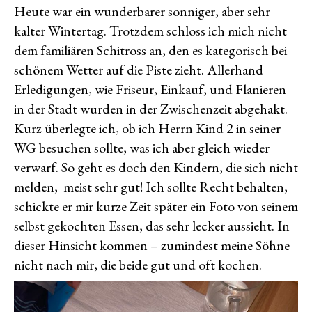
eine
Heute war ein wunderbarer sonniger, aber sehr
Omama
kalter Wintertag. Trotzdem schloss ich mich nicht
im
Apfelbaum
dem familiären Schitross an, den es kategorisch bei
schönem Wetter auf die Piste zieht. Allerhand
Erledigungen, wie Friseur, Einkauf, und Flanieren
in der Stadt wurden in der Zwischenzeit abgehakt.
Kurz überlegte ich, ob ich Herrn Kind 2 in seiner
WG besuchen sollte, was ich aber gleich wieder
verwarf. So geht es doch den Kindern, die sich nicht
melden, meist sehr gut! Ich sollte Recht behalten,
schickte er mir kurze Zeit später ein Foto von seinem
selbst gekochten Essen, das sehr lecker aussieht. In
dieser Hinsicht kommen – zumindest meine Söhne
nicht nach mir, die beide gut und oft kochen.