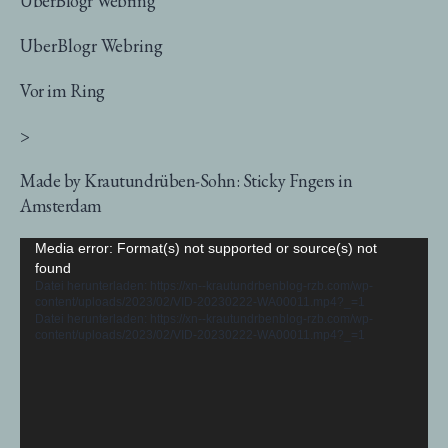
UberBlogr Webring
UberBlogr Webring
Vor im Ring
>
Made by Krautundrüben-Sohn: Sticky Fngers in
Amsterdam
Video-
Media error: Format(s) not supported or source(s) not
found
Player
Datei herunterladen: https://xn--krautundrbenblog-rzb.com/wp-
content/uploads/2023/02/VID-20230222-WA00011.mp4?_=1
Datei herunterladen: https://xn--krautundrbenblog-rzb.com/wp-
content/uploads/2023/02/VID-20230222-WA00011.mp4?_=1