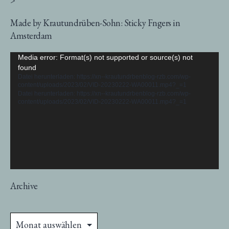
Made by Krautundrüben-Sohn: Sticky Fngers in
Amsterdam
Video-
Media error: Format(s) not supported or source(s) not
found
Player
Datei herunterladen: https://xn--krautundrbenblog-rzb.com/wp-
content/uploads/2023/02/VID-20230222-WA00011.mp4?_=1
Datei herunterladen: https://xn--krautundrbenblog-rzb.com/wp-
content/uploads/2023/02/VID-20230222-WA00011.mp4?_=1
Archive
Archive