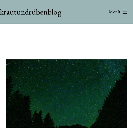
Zum
krautundrübenblog
Inhalt
Menü
springen