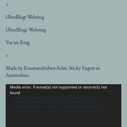
<
UberBlogr Webring
UberBlogr Webring
Vor im Ring
>
Made by Krautundrüben-Sohn: Sticky Fngers in
Amsterdam
Video-
Media error: Format(s) not supported or source(s) not
found
Player
Datei herunterladen: https://xn--krautundrbenblog-rzb.com/wp-
content/uploads/2023/02/VID-20230222-WA00011.mp4?_=1
Datei herunterladen: https://xn--krautundrbenblog-rzb.com/wp-
content/uploads/2023/02/VID-20230222-WA00011.mp4?_=1