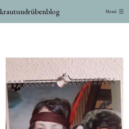
Zum
krautundrübenblog
Inhalt
Menü
springen