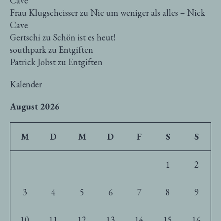
Cave
Frau Klugscheisser
zu
Nie um weniger als alles – Nick
Cave
Gertschi
zu
Schön ist es heut!
southpark
zu
Entgiften
Patrick Jobst
zu
Entgiften
Kalender
August 2026
M
D
M
D
F
S
S
1
2
3
4
5
6
7
8
9
10
11
12
13
14
15
16