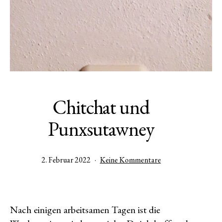
Chitchat und
Punxsutawney
Veröffentlicht
zu
2. Februar 2022
Keine Kommentare
am
Chitchat
und
Punxsutawney
Nach einigen arbeitsamen Tagen ist die