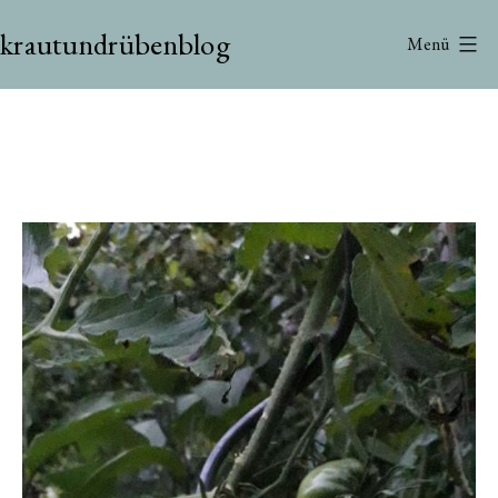
Zum
krautundrübenblog
Inhalt
Menü
springen