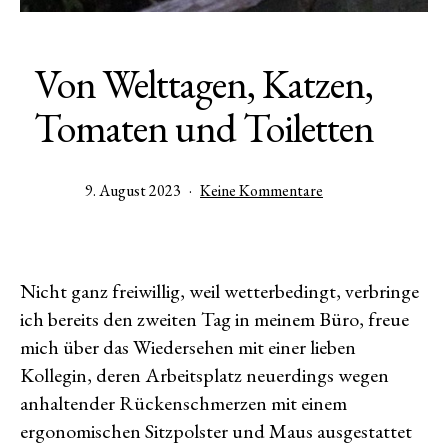
Von Welttagen, Katzen,
Tomaten und Toiletten
Veröffentlicht
zu
9. August 2023
Keine Kommentare
am
Von
Welttagen,
Katzen,
Tomaten
Nicht ganz freiwillig, weil wetterbedingt, verbringe
und
ich bereits den zweiten Tag in meinem Büro, freue
Toiletten
mich über das Wiedersehen mit einer lieben
Kollegin, deren Arbeitsplatz neuerdings wegen
anhaltender Rückenschmerzen mit einem
ergonomischen Sitzpolster und Maus ausgestattet