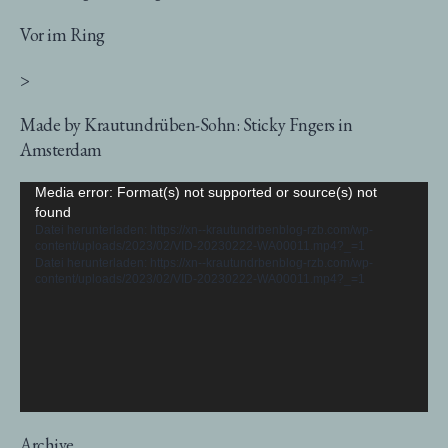
Vor im Ring
>
Made by Krautundrüben-Sohn: Sticky Fngers in
Amsterdam
Video-
Media error: Format(s) not supported or source(s) not
found
Player
Datei herunterladen: https://xn--krautundrbenblog-rzb.com/wp-
content/uploads/2023/02/VID-20230222-WA00011.mp4?_=1
Datei herunterladen: https://xn--krautundrbenblog-rzb.com/wp-
content/uploads/2023/02/VID-20230222-WA00011.mp4?_=1
Archive