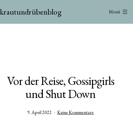
Zum
krautundrübenblog
Inhalt
Menü
springen
Vor der Reise, Gossipgirls
und Shut Down
Veröffentlicht
zu
9. April 2022
Keine Kommentare
am
Vor
der
Reise,