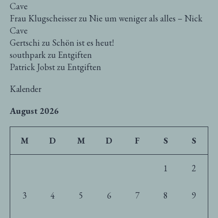
Cave
Frau Klugscheisser
zu
Nie um weniger als alles – Nick
Cave
Gertschi
zu
Schön ist es heut!
southpark
zu
Entgiften
Patrick Jobst
zu
Entgiften
Kalender
August 2026
M
D
M
D
F
S
S
1
2
3
4
5
6
7
8
9