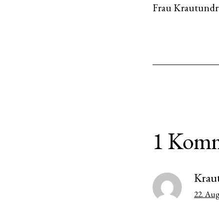
Frau Krautund
1 Komm
Krau
22. Au