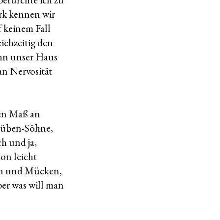
ark kennen wir
 keinem Fall
eichzeitig den
ohn unser Haus
an Nervosität
sen Maß an
drüben-Söhne,
h und ja,
on leicht
Seen und Mücken,
er was will man