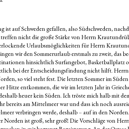
Coolcation*
bis
zum
60.
g ist auf Schweden gefallen, also Südschweden, nach
Breitengrad
reffen nicht die große Stärke von Herrn Krautundrübe
e verlockende Urlaubsmöglichkeiten für Herrn Krautu
ngen wir den Sommerurlaub erstmals zu zweit, das be
nationen hinsichtlich Surfangebot, Basketballplatz o
tztlich bei der Entscheidungsfindung nicht hilft. Her
Norden, so viel steht fest. Die letzten Sommer im Süden
 der Hitze entkommen, die wir im letzten Jahr in Griech
eshalb heuer kein Süden. Ich tröste mich halb mit d
Jahr bereits am Mittelmeer war und dass ich noch ausre
lmeer verbringen werde, deshalb – auf in den Norden
 Norden ist groß, sehr groß! Die Vorschläge von Her
wecken in mir begrenzt Begeisterung. An der Ostsee b