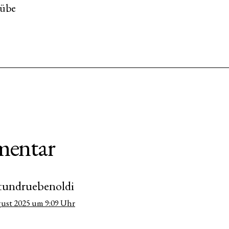
rübe
entar
tundruebenoldi
gust 2025 um 9:09 Uhr