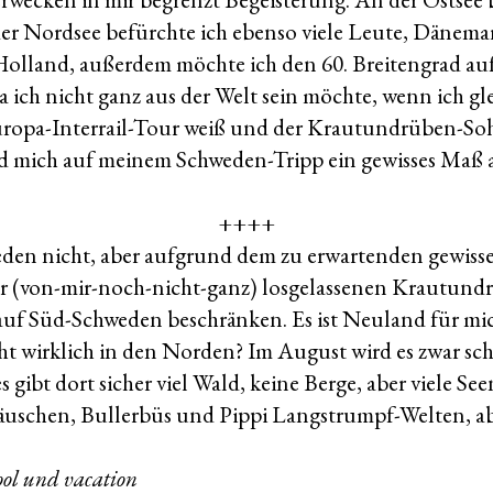
 der Nordsee befürchte ich ebenso viele Leute, Dänem
 Holland, außerdem möchte ich den 60. Breitengrad auf
a ich nicht ganz aus der Welt sein möchte, wenn ich gl
uropa-Interrail-Tour weiß und der Krautundrüben-S
rd mich auf meinem Schweden-Tripp ein gewisses Maß 
++++
den nicht, aber aufgrund dem zu erwartenden gewis
er (von-mir-noch-nicht-ganz) losgelassenen Krautun
auf Süd-Schweden beschränken. Es ist Neuland für mic
t wirklich in den Norden? Im August wird es zwar sch
 es gibt dort sicher viel Wald, keine Berge, aber viele 
äuschen, Bullerbüs und Pippi Langstrumpf-Welten, ab
ool und vacation