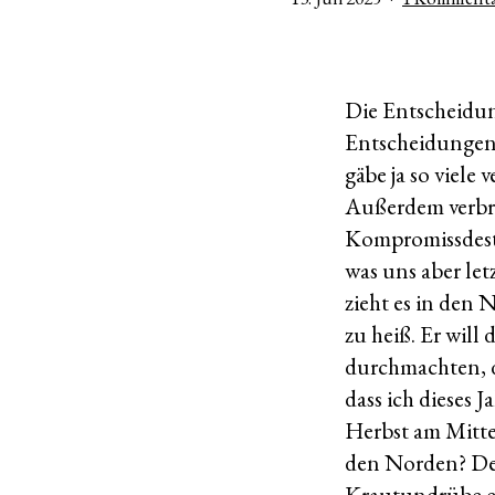
am
Die Entscheidun
Entscheidungent
gäbe ja so viel
Außerdem verbri
Kompromissdesti
was uns aber le
zieht es in den 
zu heiß. Er will
durchmachten, d
dass ich dieses 
Herbst am Mitte
den Norden? Der
Krautundrübe er