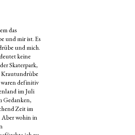
dem das
 und mir ist. Es
ndrübe und mich.
deutet keine
der Skaterpark,
rn Krautundrübe
 waren definitiv
enland im Juli
em Gedanken,
ichend Zeit im
. Aber wohin in
rn
efürchte ich zu