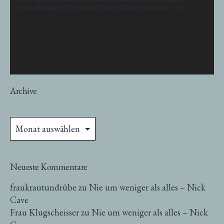
Datei herunterladen: https://xn--krautundrbenblog-rzb.com/wp-
content/uploads/2023/02/VID-20230222-WA00011.mp4?_=1
Archive
Archive
Neueste Kommentare
fraukrautundrübe
zu
Nie um weniger als alles – Nick
Cave
Frau Klugscheisser
zu
Nie um weniger als alles – Nick