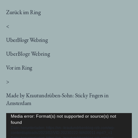
Zurück im Ring
<
UberBlogr Webring
UberBlogr Webring
Vor im Ring
>
Made by Krautundrüben-Sohn: Sticky Fngers in
Amsterdam
Video-
Media error: Format(s) not supported or source(s) not
found
Player
Datei herunterladen: https://xn--krautundrbenblog-rzb.com/wp-
content/uploads/2023/02/VID-20230222-WA00011.mp4?_=1