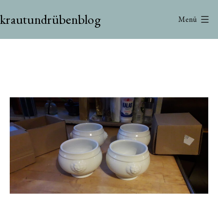
Zum
krautundrübenblog
Inhalt
Menü
springen