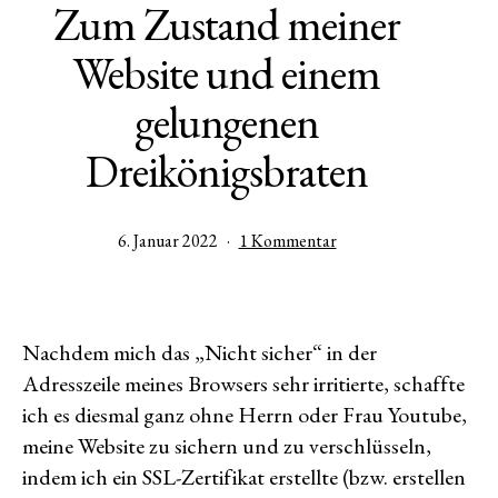
Zum Zustand meiner
Website und einem
gelungenen
Dreikönigsbraten
Veröffentlicht
zu
6. Januar 2022
1 Kommentar
am
Zum
Zustand
meiner
Website
Nachdem mich das „Nicht sicher“ in der
und
Adresszeile meines Browsers sehr irritierte, schaffte
einem
gelungenen
ich es diesmal ganz ohne Herrn oder Frau Youtube,
Dreikönigsbraten
meine Website zu sichern und zu verschlüsseln,
indem ich ein SSL-Zertifikat erstellte (bzw. erstellen