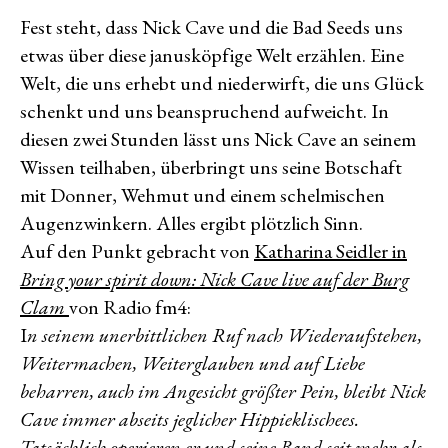
Fest steht, dass Nick Cave und die Bad Seeds uns
etwas über diese janusköpfige Welt erzählen. Eine
Welt, die uns erhebt und niederwirft, die uns Glück
schenkt und uns beanspruchend aufweicht. In
diesen zwei Stunden lässt uns Nick Cave an seinem
Wissen teilhaben, überbringt uns seine Botschaft
mit Donner, Wehmut und einem schelmischen
Augenzwinkern. Alles ergibt plötzlich Sinn.
Auf den Punkt gebracht von
Katharina Seidler in
Bring your spirit down: Nick Cave live auf der Burg
Clam
von Radio fm4:
I
n seinem unerbittlichen Ruf nach Wiederaufstehen,
Weitermachen, Weiterglauben und auf Liebe
beharren, auch im Angesicht größter Pein, bleibt Nick
Cave immer abseits jeglicher Hippieklischees.
Tatsächlich operieren er und seine Band seit mehr als