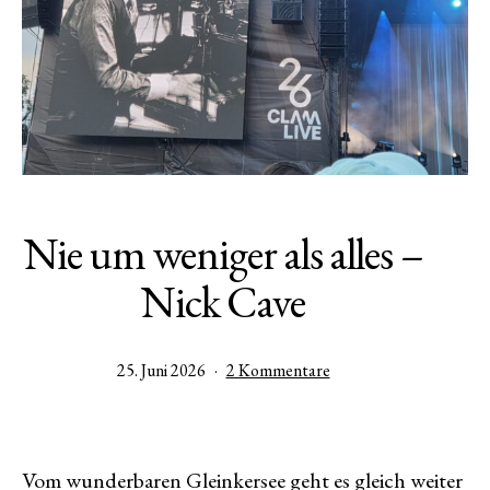
Nie um weniger als alles –
Nick Cave
Veröffentlicht
zu
25. Juni 2026
2 Kommentare
am
Nie
um
weniger
als
Vom wunderbaren Gleinkersee geht es gleich weiter
alles