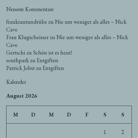
Neueste Kommentare
fraukrautundrübe
zu
Nie um weniger als alles – Nick
Cave
Frau Klugscheisser
zu
Nie um weniger als alles – Nick
Cave
Gertschi
zu
Schön ist es heut!
southpark
zu
Entgiften
Patrick Jobst
zu
Entgiften
Kalender
August 2026
M
D
M
D
F
S
S
1
2