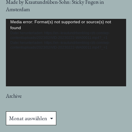
Made by Krautundrüben-Sohn: Sticky Fngers in
Amsterdam
Video-
Media error: Format(s) not supported or source(s) not
found
Player
Datei herunterladen: https://xn--krautundrbenblog-rzb.com/wp-
content/uploads/2023/02/VID-20230222-WA00011.mp4?_=1
Datei herunterladen: https://xn--krautundrbenblog-rzb.com/wp-
content/uploads/2023/02/VID-20230222-WA00011.mp4?_=1
Archive
Archive