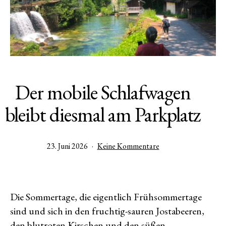
Der mobile Schlafwagen
bleibt diesmal am Parkplatz
Veröffentlicht
zu
23. Juni 2026
Keine Kommentare
am
Der
mobile
Schlafwagen
bleibt
Die Sommertage, die eigentlich Frühsommertage
diesmal
sind und sich in den fruchtig-sauren Jostabeeren,
am
Parkplatz
den blutroten Kirschen und den süßen