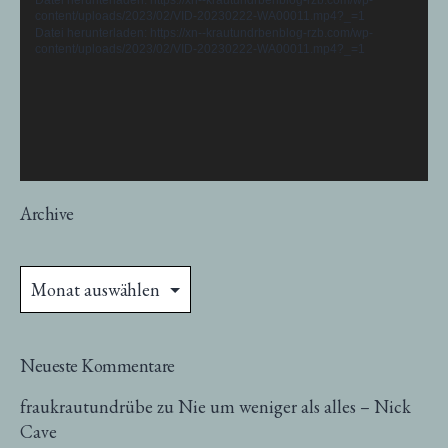
content/uploads/2023/02/VID-20230222-WA00011.mp4?_=1
Datei herunterladen: https://xn--krautundrbenblog-rzb.com/wp-
content/uploads/2023/02/VID-20230222-WA00011.mp4?_=1
Archive
Archive
Neueste Kommentare
fraukrautundrübe
zu
Nie um weniger als alles – Nick
Cave