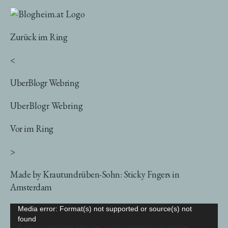
Zurück im Ring
<
UberBlogr Webring
UberBlogr Webring
Vor im Ring
>
Made by Krautundrüben-Sohn: Sticky Fngers in
Amsterdam
Video-
Media error: Format(s) not supported or source(s) not
found
Player
Datei herunterladen: https://xn--krautundrbenblog-rzb.com/wp-