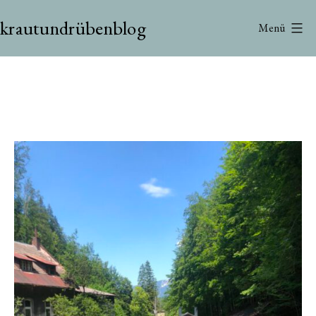
Zum
krautundrübenblog
Inhalt
Menü
springen