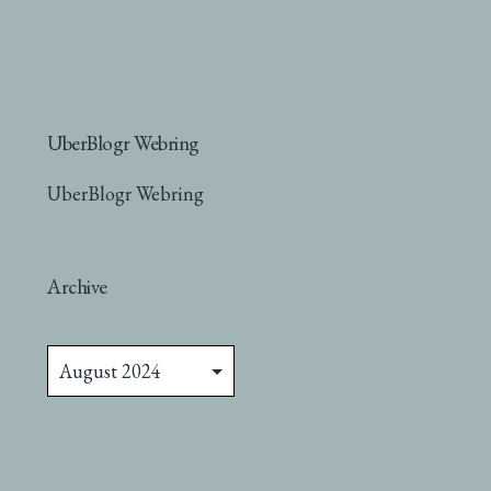
UberBlogr Webring
UberBlogr Webring
Archive
Archive