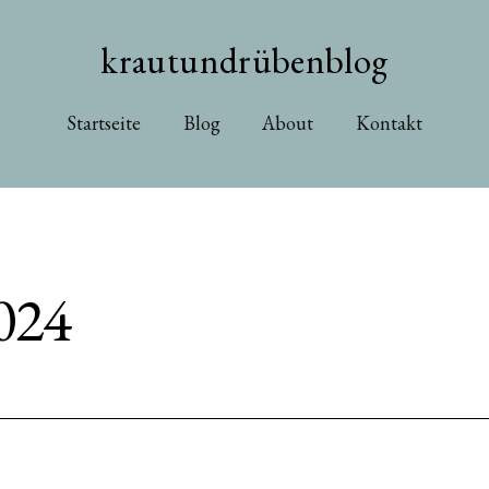
krautundrübenblog
Startseite
Blog
About
Kontakt
024