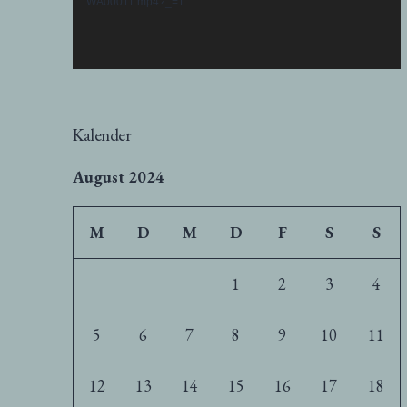
WA00011.mp4?_=1
Kalender
August 2024
M
D
M
D
F
S
S
1
2
3
4
5
6
7
8
9
10
11
12
13
14
15
16
17
18