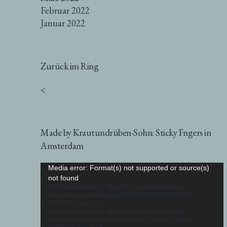
Februar 2022
Januar 2022
Zurück im Ring
<
Made by Krautundrüben-Sohn: Sticky Fngers in
Amsterdam
Video-
Media error: Format(s) not supported or source(s)
not found
Player
Datei herunterladen: https://xn--krautundrbenblog-
rzb.com/wp-content/uploads/2023/02/VID-20230222-
WA00011.mp4?_=1
Datei herunterladen: https://xn--krautundrbenblog-
rzb.com/wp-content/uploads/2023/02/VID-20230222-