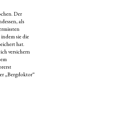
ochen. Der
dessen, als
ermissten
 indem sie die
eichert hat.
ch versichern
 Dem
orerst
der „Bergdoktor“