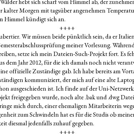
Wälder hebt sich scharf vom Himmel ab, der zunehme
rer kalter Morgen mit tagsüber angenehmen Temperatu
m Himmel kündigt sich an.
++++
bertier. Wir müssen beide pünktlich sein, da er Itali
 Semesterabschlussprüfung meiner Vorlesung. Während d
iben, setze ich mein Dateien-Such-Projekt fort. Es feh
us dem Jahr 2012, für die ich damals noch nicht verant
eine offizielle Zuständige gab. Ich habe bereits am Vor
ständigen kommuniziert, der mich auf eine alte Lapto
chon ausgeschieden ist. Ich finde auf der Uni-Netzwerka
ojekt freigegeben wurde, noch alte .bak und .dwg Date
h ringe mich durch, einer ehemaligen Mitarbeiterin weg
genheit zum Schwindeln hat es für die Studis ob meine
t diesmal jedenfalls zuhauf gegeben.
++++