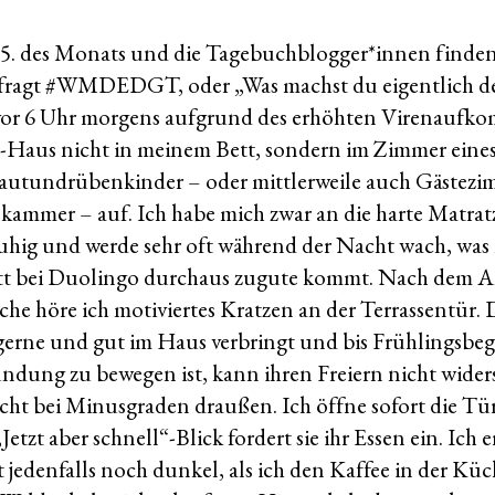
er 5. des Monats und die Tagebuchblogger*innen finden
e fragt #WMDEDGT, oder „Was machst du eigentlich d
 vor 6 Uhr morgens aufgrund des erhöhten Virenaufk
aus nicht in meinem Bett, sondern im Zimmer eines
autundrübenkinder – oder mittlerweile auch Gästez
kammer – auf. Ich habe mich zwar an die harte Matra
ruhig und werde sehr oft während der Nacht wach, wa
itt bei Duolingo durchaus zugute kommt. Nach dem 
che höre ich motiviertes Kratzen an der Terrassentür. 
gerne und gut im Haus verbringt und bis Frühlingsbeg
dung zu bewegen ist, kann ihren Freiern nicht wide
acht bei Minusgraden draußen. Ich öffne sofort die Tü
etzt aber schnell“-Blick fordert sie ihr Essen ein. Ich e
 jedenfalls noch dunkel, als ich den Kaffee in der Küc