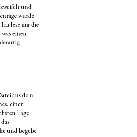
rzweifelt und
Beiträge wurde
Ich lese mir die
 was einen –
derartig
Datei aus dem
es, einer
chsten Tage
 das
che und begebe