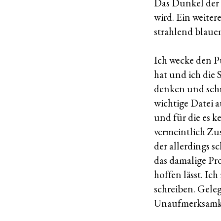
Das Dunkel der 
wird. Ein weite
strahlend blaue
Ich wecke den Pu
hat und ich die
denken und schre
wichtige Datei a
und für die es k
vermeintlich Zu
der allerdings s
das damalige Pr
hoffen lässt. Ic
schreiben. Gele
Unaufmerksamkei