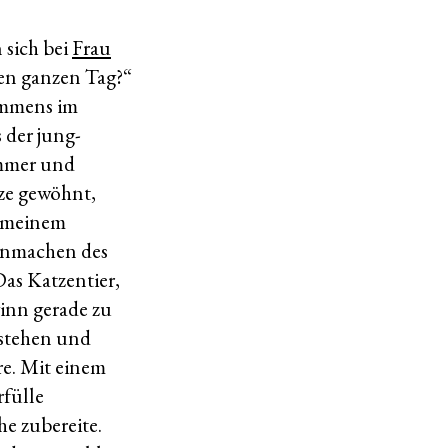
 sich bei
Frau
en ganzen Tag?“
ommens im
 der jung-
immer und
tze gewöhnt,
s meinem
Anmachen des
Das Katzentier,
inn gerade zu
rstehen und
re. Mit einem
rfülle
he zubereite.