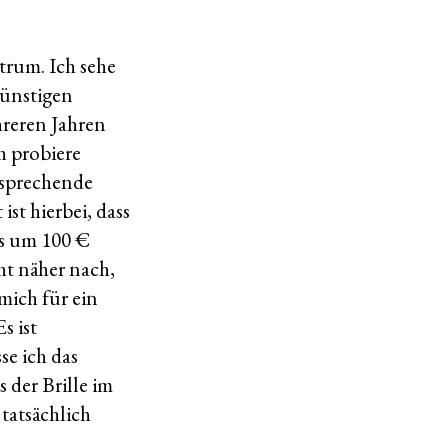
trum. Ich sehe
günstigen
hreren Jahren
h probiere
tsprechende
st hierbei, dass
fs um 100 €
ht näher nach,
mich für ein
s ist
se ich das
 der Brille im
 tatsächlich