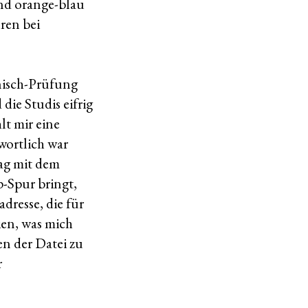
nd orange-blau
ren bei
enisch-Prüfung
ie Studis eifrig
lt mir eine
wortlich war
tag mit dem
p-Spur bringt,
dresse, die für
ien, was mich
en der Datei zu
r