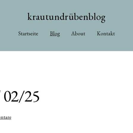
krautundrübenblog
Startseite
Blog
About
Kontakt
02/25
zu
ntare
#WMDEDGT
02/25