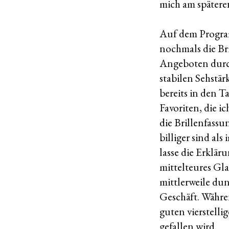
mich am später
Auf dem Program
nochmals die Bri
Angeboten durch
stabilen Sehstär
bereits in den 
Favoriten, die i
die Brillenfass
billiger sind al
lasse die Erklär
mittelteures Gla
mittlerweile du
Geschäft. Währen
guten vierstelli
gefallen wird.