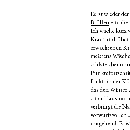
Es ist wieder d
Brüllen
ein, di
Ich wache kurz
Krautundrüben-H
erwachsenen Kr
meistens Wäsche
schlafe aber un
Punktefortschr
Lichts in der Kü
das den Winter 
einer Hausumrun
verbringt die N
vorwurfsvollen „J
umgehend. Es ist