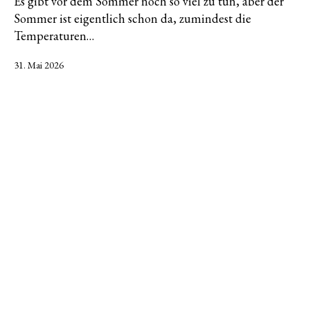
Es gibt vor dem Sommer noch so viel zu tun, aber der
Sommer ist eigentlich schon da, zumindest die
Temperaturen…
Veröffentlicht
31. Mai 2026
am