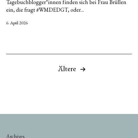
Tagebuchblogger*innen finden sich bei Frau Brüllen
ein, die fragt #WMDEDGT, oder…
Veröffentlicht
6. April 2026
am
Seitennummerierung
Ältere
der
Beiträge
Archives