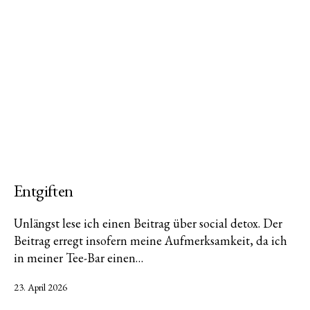
Entgiften
Unlängst lese ich einen Beitrag über social detox. Der
Beitrag erregt insofern meine Aufmerksamkeit, da ich
in meiner Tee-Bar einen…
Veröffentlicht
23. April 2026
am