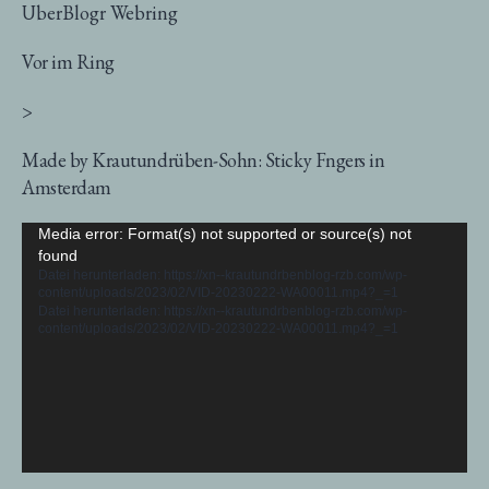
UberBlogr Webring
Vor im Ring
>
Made by Krautundrüben-Sohn: Sticky Fngers in
Amsterdam
Video-
Media error: Format(s) not supported or source(s) not
found
Player
Datei herunterladen: https://xn--krautundrbenblog-rzb.com/wp-
content/uploads/2023/02/VID-20230222-WA00011.mp4?_=1
Datei herunterladen: https://xn--krautundrbenblog-rzb.com/wp-
content/uploads/2023/02/VID-20230222-WA00011.mp4?_=1