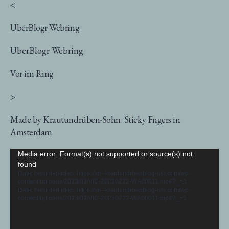
<
UberBlogr Webring
UberBlogr Webring
Vor im Ring
>
Made by Krautundrüben-Sohn: Sticky Fngers in
Amsterdam
Video-
Media error: Format(s) not supported or source(s) not
found
Player
Datei herunterladen: https://xn--krautundrbenblog-rzb.com/wp-
content/uploads/2023/02/VID-20230222-WA00011.mp4?_=1
Datei herunterladen: https://xn--krautundrbenblog-rzb.com/wp-
content/uploads/2023/02/VID-20230222-WA00011.mp4?_=1