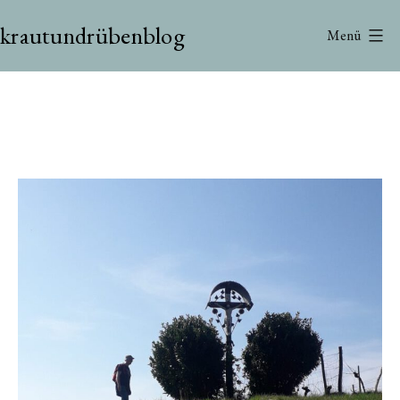
Zum
krautundrübenblog
Inhalt
Menü
springen