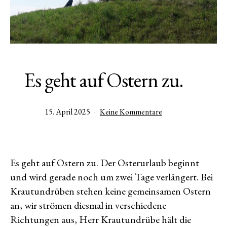
Es geht auf Ostern zu.
Veröffentlicht
zu
15. April 2025
Keine Kommentare
am
Es
geht
auf
Ostern
Es geht auf Ostern zu. Der Osterurlaub beginnt
zu.
und wird gerade noch um zwei Tage verlängert. Bei
Krautundrüben stehen keine gemeinsamen Ostern
an, wir strömen diesmal in verschiedene
Richtungen aus, Herr Krautundrübe hält die