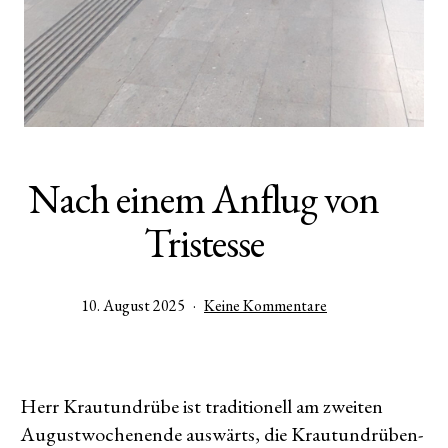
Nach einem Anflug von
Tristesse
Veröffentlicht
zu
10. August 2025
Keine Kommentare
am
Nach
einem
Anflug
von
Herr Krautundrübe ist traditionell am zweiten
Tristesse
Augustwochenende auswärts, die Krautundrüben-