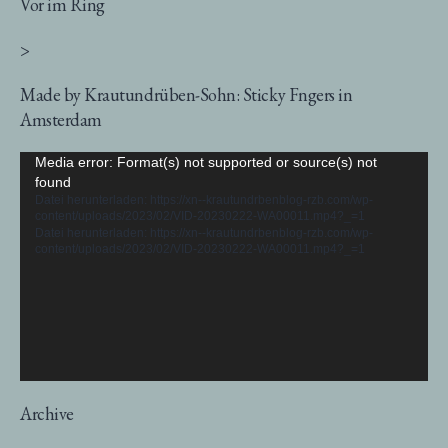
Vor im Ring
>
Made by Krautundrüben-Sohn: Sticky Fngers in
Amsterdam
Video-
Media error: Format(s) not supported or source(s) not
found
Player
Datei herunterladen: https://xn--krautundrbenblog-rzb.com/wp-
content/uploads/2023/02/VID-20230222-WA00011.mp4?_=1
Datei herunterladen: https://xn--krautundrbenblog-rzb.com/wp-
content/uploads/2023/02/VID-20230222-WA00011.mp4?_=1
Archive