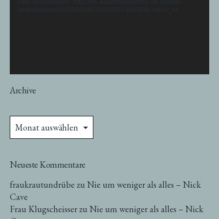
Datei herunterladen: https://xn--krautundrbenblog-rzb.com/wp-
content/uploads/2023/02/VID-20230222-WA00011.mp4?_=1
Archive
Archive
Neueste Kommentare
fraukrautundrübe
zu
Nie um weniger als alles – Nick
Cave
Frau Klugscheisser
zu
Nie um weniger als alles – Nick