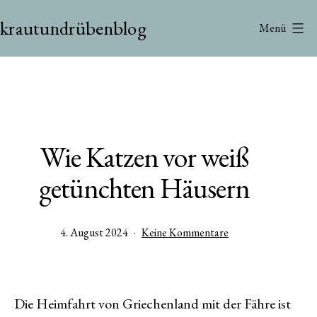
Zum
krautundrübenblog
Inhalt
Menü
springen
Wie Katzen vor weiß
getünchten Häusern
Veröffentlicht
zu
4. August 2024
Keine Kommentare
am
Wie
Katzen
vor
weiß
Die Heimfahrt von Griechenland mit der Fähre ist
getünchten