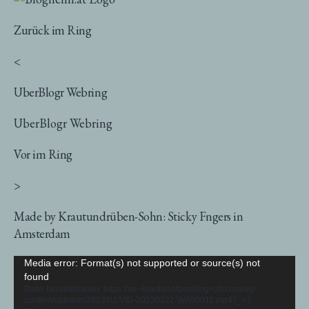
Zurück im Ring
<
UberBlogr Webring
UberBlogr Webring
Vor im Ring
>
Made by Krautundrüben-Sohn: Sticky Fngers in
Amsterdam
Video-
Media error: Format(s) not supported or source(s) not
found
Player
Datei herunterladen: https://xn--krautundrbenblog-rzb.com/wp-
content/uploads/2023/02/VID-20230222-WA00011.mp4?_=1