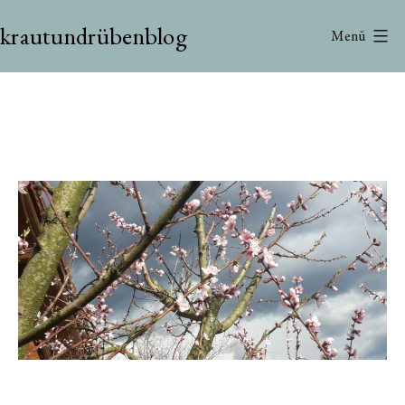
Zum
krautundrübenblog
Inhalt
Menü
springen