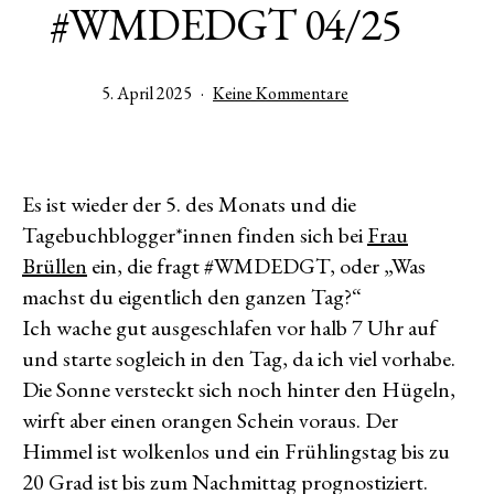
#WMDEDGT 04/25
Veröffentlicht
zu
5. April 2025
Keine Kommentare
am
#WMDEDGT
04/25
Es ist wieder der 5. des Monats und die
Tagebuchblogger*innen finden sich bei
Frau
Brüllen
ein, die fragt #WMDEDGT, oder „Was
machst du eigentlich den ganzen Tag?“
Ich wache gut ausgeschlafen vor halb 7 Uhr auf
und starte sogleich in den Tag, da ich viel vorhabe.
Die Sonne versteckt sich noch hinter den Hügeln,
wirft aber einen orangen Schein voraus. Der
Himmel ist wolkenlos und ein Frühlingstag bis zu
20 Grad ist bis zum Nachmittag prognostiziert.