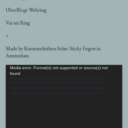
UberBlogr Webring
Vor im Ring
>
Made by Krautundrüben-Sohn: Sticky Fngers in
Amsterdam
Video-
Media error: Format(s) not supported or source(s) not
found
Player
Datei herunterladen: https://xn--krautundrbenblog-rzb.com/wp-
content/uploads/2023/02/VID-20230222-WA00011.mp4?_=1
Datei herunterladen: https://xn--krautundrbenblog-rzb.com/wp-
content/uploads/2023/02/VID-20230222-WA00011.mp4?_=1