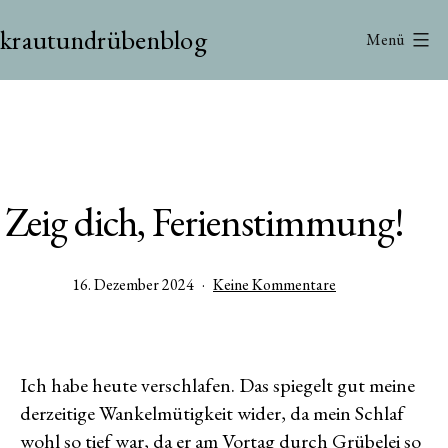
Zum
krautundrübenblog
Inhalt
Menü
springen
Zeig dich, Ferienstimmung!
Veröffentlicht
zu
16. Dezember 2024
Keine Kommentare
am
Zeig
dich,
Ferienstimmung!
Ich habe heute verschlafen. Das spiegelt gut meine
derzeitige Wankelmütigkeit wider, da mein Schlaf
wohl so tief war, da er am Vortag durch Grübelei so