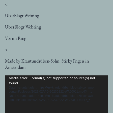
<
UberBlogr Webring
UberBlogr Webring
Vor im Ring
>
Made by Krautundrüben-Sohn: Sticky Fngers in
Amsterdam
Video-
Media error: Format(s) not supported or source(s) not
found
Player
Datei herunterladen: https://xn--krautundrbenblog-rzb.com/wp-
content/uploads/2023/02/VID-20230222-WA00011.mp4?_=1
Datei herunterladen: https://xn--krautundrbenblog-rzb.com/wp-
content/uploads/2023/02/VID-20230222-WA00011.mp4?_=1