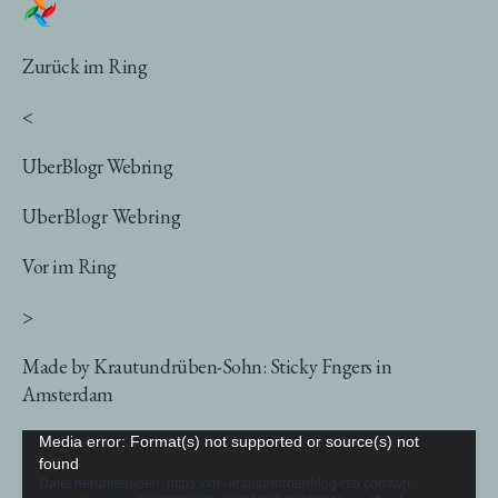
Zurück im Ring
<
UberBlogr Webring
UberBlogr Webring
Vor im Ring
>
Made by Krautundrüben-Sohn: Sticky Fngers in
Amsterdam
Video-
Media error: Format(s) not supported or source(s) not
found
Player
Datei herunterladen: https://xn--krautundrbenblog-rzb.com/wp-