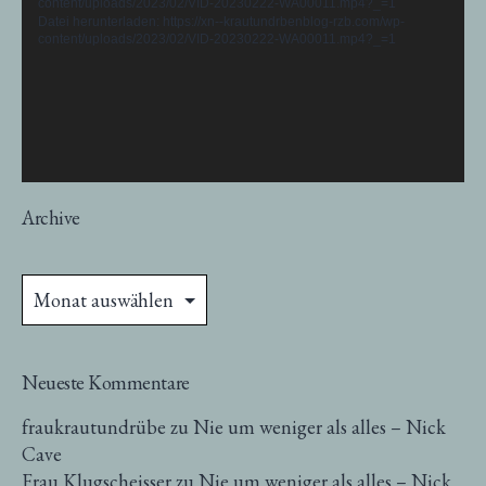
content/uploads/2023/02/VID-20230222-WA00011.mp4?_=1
Datei herunterladen: https://xn--krautundrbenblog-rzb.com/wp-
content/uploads/2023/02/VID-20230222-WA00011.mp4?_=1
Archive
Archive
Neueste Kommentare
fraukrautundrübe
zu
Nie um weniger als alles – Nick
Cave
Frau Klugscheisser
zu
Nie um weniger als alles – Nick