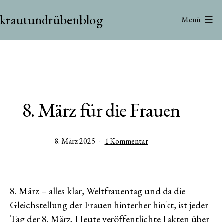
Zum
krautundrübenblog
Inhalt
Menü
springen
8. März für die Frauen
Veröffentlicht
zu
8. März 2025
1 Kommentar
am
8.
März
für
die
8. März – alles klar, Weltfrauentag und da die
Frauen
Gleichstellung der Frauen hinterher hinkt, ist jeder
Tag der 8. März. Heute veröffentlichte Fakten über