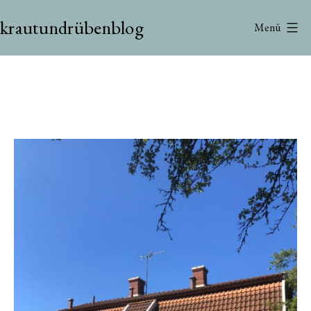
Zum
krautundrübenblog
Inhalt
Menü
springen