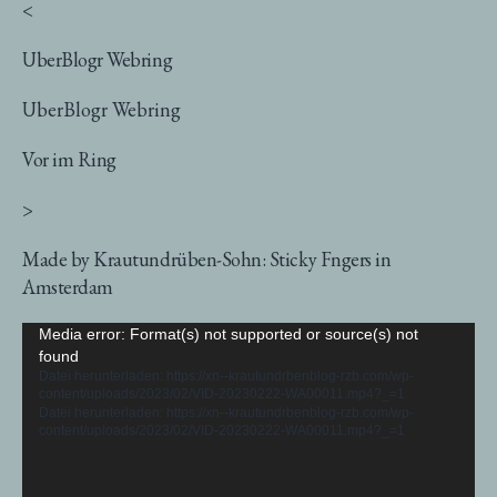
<
UberBlogr Webring
UberBlogr Webring
Vor im Ring
>
Made by Krautundrüben-Sohn: Sticky Fngers in
Amsterdam
Video-
Media error: Format(s) not supported or source(s) not
found
Player
Datei herunterladen: https://xn--krautundrbenblog-rzb.com/wp-
content/uploads/2023/02/VID-20230222-WA00011.mp4?_=1
Datei herunterladen: https://xn--krautundrbenblog-rzb.com/wp-
content/uploads/2023/02/VID-20230222-WA00011.mp4?_=1