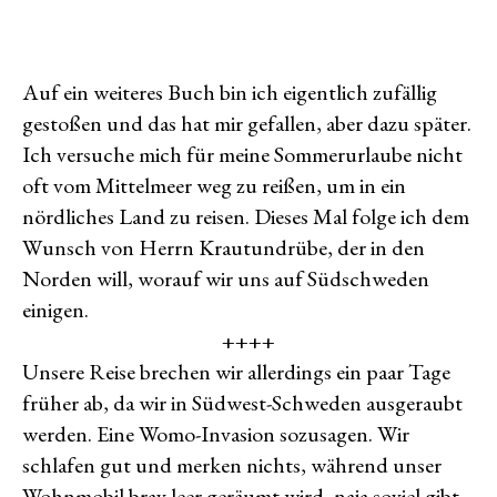
am
Das
gelassene
Land
Auf ein weiteres Buch bin ich eigentlich zufällig
gestoßen und das hat mir gefallen, aber dazu später.
Ich versuche mich für meine Sommerurlaube nicht
oft vom Mittelmeer weg zu reißen, um in ein
nördliches Land zu reisen. Dieses Mal folge ich dem
Wunsch von Herrn Krautundrübe, der in den
Norden will, worauf wir uns auf Südschweden
einigen.
++++
Unsere Reise brechen wir allerdings ein paar Tage
früher ab, da wir in Südwest-Schweden ausgeraubt
werden. Eine Womo-Invasion sozusagen. Wir
schlafen gut und merken nichts, während unser
Wohnmobil brav leer geräumt wird, naja soviel gibt