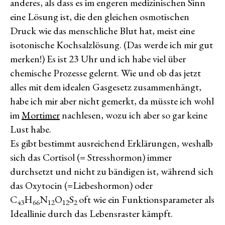
anderes, als dass es im engeren medizinischen Sinn
eine Lösung ist, die den gleichen osmotischen
Druck wie das menschliche Blut hat, meist eine
isotonische Kochsalzlösung. (Das werde ich mir gut
merken!) Es ist 23 Uhr und ich habe viel über
chemische Prozesse gelernt. Wie und ob das jetzt
alles mit dem idealen Gasgesetz zusammenhängt,
habe ich mir aber nicht gemerkt, da müsste ich wohl
im
Mortimer
nachlesen, wozu ich aber so gar keine
Lust habe.
Es gibt bestimmt ausreichend Erklärungen, weshalb
sich das Cortisol (= Stresshormon) immer
durchsetzt und nicht zu bändigen ist, während sich
das Oxytocin (=Liebeshormon) oder
C
H
N
O
S
oft wie ein Funktionsparameter als
43
66
12
12
2
Ideallinie durch das Lebensraster kämpft.