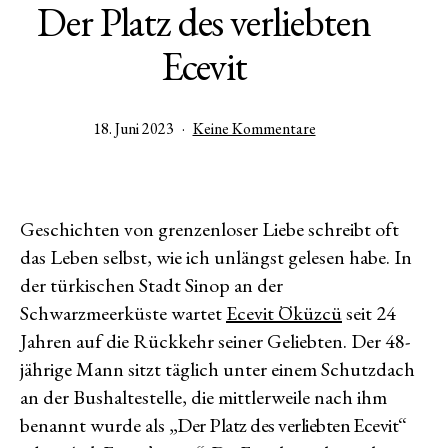
Der Platz des verliebten
Ecevit
Veröffentlicht
zu
18. Juni 2023
Keine Kommentare
am
Der
Platz
des
verliebten
Geschichten von grenzenloser Liebe schreibt oft
Ecevit
das Leben selbst, wie ich unlängst gelesen habe. In
der türkischen Stadt Sinop an der
Schwarzmeerküste wartet
Ecevit Öküzcü
seit 24
Jahren auf die Rückkehr seiner Geliebten. Der 48-
jährige Mann sitzt täglich unter einem Schutzdach
an der Bushaltestelle, die mittlerweile nach ihm
benannt wurde als
„Der Platz des verliebten Ecevit“