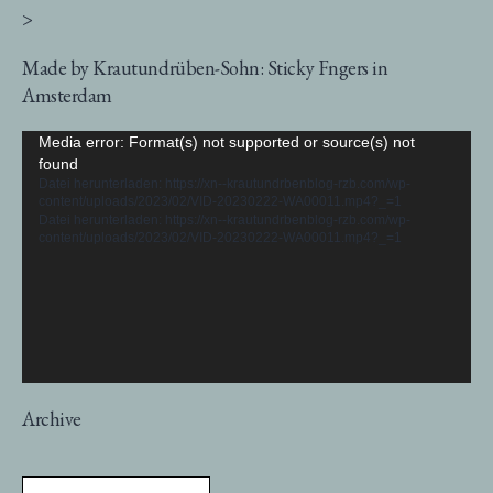
>
Made by Krautundrüben-Sohn: Sticky Fngers in
Amsterdam
Video-
Media error: Format(s) not supported or source(s) not
found
Player
Datei herunterladen: https://xn--krautundrbenblog-rzb.com/wp-
content/uploads/2023/02/VID-20230222-WA00011.mp4?_=1
Datei herunterladen: https://xn--krautundrbenblog-rzb.com/wp-
content/uploads/2023/02/VID-20230222-WA00011.mp4?_=1
Archive
Archive