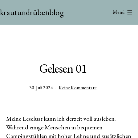
Zum
krautundrübenblog
Inhalt
Menü
springen
Gelesen 01
Veröffentlicht
zu
30. Juli 2024
Keine Kommentare
am
Gelesen
01
Meine Leselust kann ich derzeit voll ausleben.
Während einige Menschen in bequemen
Campingstühlen mit hoher Lehne und zusätzlichen