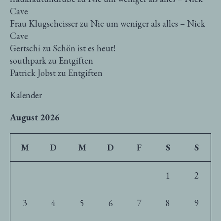
Cave
Frau Klugscheisser
zu
Nie um weniger als alles – Nick
Cave
Gertschi
zu
Schön ist es heut!
southpark
zu
Entgiften
Patrick Jobst
zu
Entgiften
Kalender
August 2026
M
D
M
D
F
S
S
1
2
3
4
5
6
7
8
9