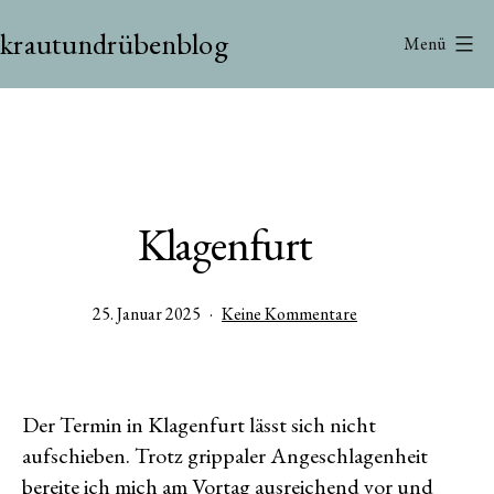
Zum
krautundrübenblog
Inhalt
Menü
springen
Klagenfurt
Veröffentlicht
zu
25. Januar 2025
Keine Kommentare
am
Klagenfurt
Der Termin in Klagenfurt lässt sich nicht
aufschieben. Trotz grippaler Angeschlagenheit
bereite ich mich am Vortag ausreichend vor und