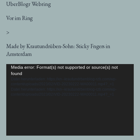
UberBlogr Webring
Vor im Ring
>
Made by Krautundrüben-Sohn: Sticky Fngers in
Amsterdam
Video-
Media error: Format(s) not supported or source(s) not
found
Player
Datei herunterladen: https://xn--krautundrbenblog-rzb.com/wp-
content/uploads/2023/02/VID-20230222-WA00011.mp4?_=1
Datei herunterladen: https://xn--krautundrbenblog-rzb.com/wp-
content/uploads/2023/02/VID-20230222-WA00011.mp4?_=1