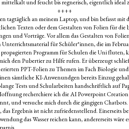
, mittelkalt und feucht bis regnerisch, eigentlich ideal
++++
gen tagtäglich an meinem Laptop, und bin befasst mit 
tlichen Texten oder dem Gestalten von Folien für die
ngen und Vorträge. Vor allem das Gestalten von Folie
 Unterrichtsmaterial für Schüler*innen, die im Februa
 propagierten Programm für Schulen die Uni fluten, k
mich den Pubertier zu Hilfe rufen. Er überzeugt schlie
nerierten PPT-Folien zu Themen im Fach Biologie und 
einen sämtliche KI-Anwenundgen bereits Einzug gehal
solange Tests und Schularbeiten handschriftlich auf Pap
Hoffnung recherchiere ich die AI Powerpoint Creation
ennt, und versuche mich durch die gängigen Chatbots. 
, das Ergebnis ist nicht zufriedenstellend. Einerseits b
endung das Wasser reichen kann, andererseits wäre es
parnis.