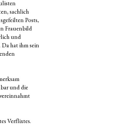
ulisten
en, sachlich
sgefeilten Posts,
sen Frauenbild
rlich und
 Da hat ihm sein
lenden
fmerksam
hbar und die
 vereinnahmt
s Verflixtes.