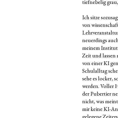
tiefnebelig grau
Ich sitze sozusa
von wissenschaf
Lehrveranstaltu
neuerdings auch
meinem Institut
Zeit und lassen 
von einer KI ge
Schulalltag sch
sehe es locker, 
werden. Voller 
der Pubertier n
nicht, was meint
mir keine KI-Anw
gelegene Zeiters