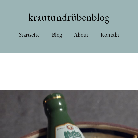
krautundrübenblog
Startseite
Blog
About
Kontakt