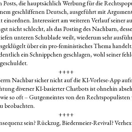
n Posts, die hauptsächlich Werbung für die Rechtspop
einem geschliffenen Deutsch, ausgeführt mit Argument
 einordnen. Interessiert am weiteren Verlauf seiner au
gst nicht schlecht, als das Posting des Nachbarn, des
 tiefen unteren Schublade weilt, wiederum sehr ausfüh
sgeklügelt über ein pro-feministisches Thema handelt.
dentlich ein Schnippchen geschlagen, wohl seiner feh
geschuldet.
++++
errn Nachbar sicher nicht auf die KI-Vorlese-App au
htung diverser KI-basierter Chatbots ist ohnehin abse
 wie so oft – Gutgemeintes von den Rechtspopulisten
zu beobachten.
++++
nsequenz sein? Rückzug, Biedermeier-Revival? Verhexte