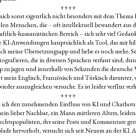
++++
 mich sonst eigentlich nicht besonders mit dem Thema 
elen Menschen, die – oft intellektuell bewandert aus 
aftlich-humanistischen Bereich – sich sehr viel Geda
e KI-Anwendungen hauptsächlich als Tool, das mir hilf
 ich meine Übersetzungsapp und liebe es noch mehr, Se
grafieren, die in diversen Sprachen verfasst sind, du
 zu jagen und innerhalb von Sekunden die deutsche V
et mein Englisch, Französisch und Türkisch darunter, w
der auszugleichen versuche. Es ist leider verflixt verh
++++
e ich den zunehmenden Einfluss von KI und Chatbots 
in lieber Nachbar, ein Mann mittleren Alters, leiden
chtspopulisten, der seine Posts und Kommentare gern
lade hervorholt, versucht sich seit Neuem an der KI. 