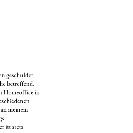
en geschuldet.
he betreffend.
zum Homeoffice in
geschiedenen
z an meinem
gs
ist stets