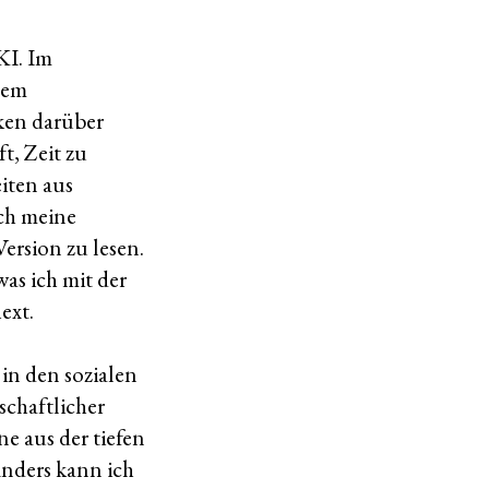
KI. Im
dem
nken darüber
t, Zeit zu
iten aus
rch meine
ersion zu lesen.
as ich mit der
ext.
in den sozialen
schaftlicher
e aus der tiefen
Anders kann ich