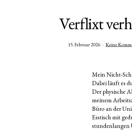
Verflixt verh
Veröffentlicht
15. Februar 2026
Keine Komm
am
Mein Nicht-Schr
Dabei läuft es d
Der physische Ab
meinem Arbeitsz
Büro an der Uni
Esstisch mit ge
stundenlangen Ü