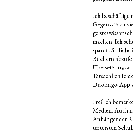
Ich beschäftige
Gegensatz zu vi
geisteswissansch
machen. Ich seh
sparen. So liebe
Büchern abzufoto
Übersetzungsapp
Tatsächlich leid
Duolingo-App wie
Freilich bemerk
Medien. Auch me
Anhänger der Re
untersten Schub