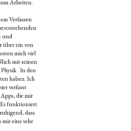
 zum Arbeiten.
dem Verfassen
 bevorstehenden
n und
r über ein von
osten mich viel
ßlich mit seinen
Physik . In den
ten haben. Ich
ier verfasst
 Apps, die mir
Es funktioniert
eruhigend, dass
 mir eine sehr