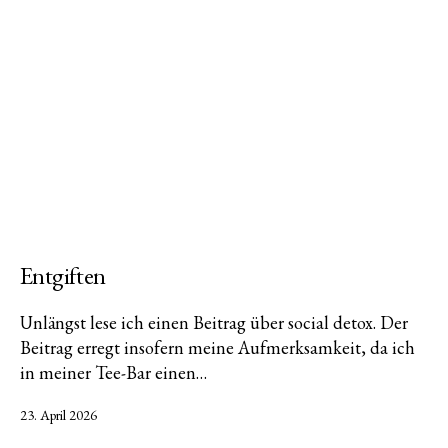
Entgiften
Unlängst lese ich einen Beitrag über social detox. Der
Beitrag erregt insofern meine Aufmerksamkeit, da ich
in meiner Tee-Bar einen…
Veröffentlicht
23. April 2026
am