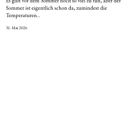
Es gibt vor dem Sommer noch so viel zu tun, aber der
Sommer ist eigentlich schon da, zumindest die
Temperaturen…
Veröffentlicht
31. Mai 2026
am