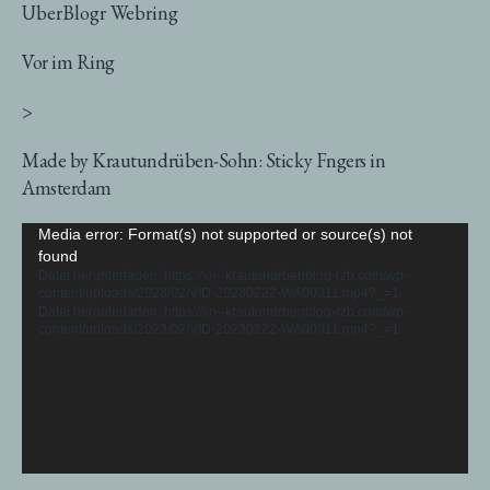
UberBlogr Webring
Vor im Ring
>
Made by Krautundrüben-Sohn: Sticky Fngers in
Amsterdam
Video-
Media error: Format(s) not supported or source(s) not
found
Player
Datei herunterladen: https://xn--krautundrbenblog-rzb.com/wp-
content/uploads/2023/02/VID-20230222-WA00011.mp4?_=1
Datei herunterladen: https://xn--krautundrbenblog-rzb.com/wp-
content/uploads/2023/02/VID-20230222-WA00011.mp4?_=1