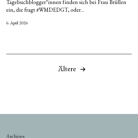
Tagebuchblogger*innen finden sich bei Frau Brüllen
ein, die fragt #WMDEDGT, oder…
Veröffentlicht
6. April 2026
am
Seitennummerierung
Ältere
der
Beiträge
Archives