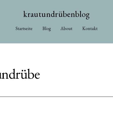
krautundrübenblog
Startseite
Blog
About
Kontakt
undrübe