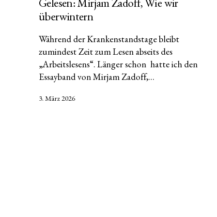
Gelesen: Mirjam Zadoff, Wie wir
überwintern
Während der Krankenstandstage bleibt
zumindest Zeit zum Lesen abseits des
„Arbeitslesens“. Länger schon hatte ich den
Essayband von Mirjam Zadoff,…
Veröffentlicht
3. März 2026
am