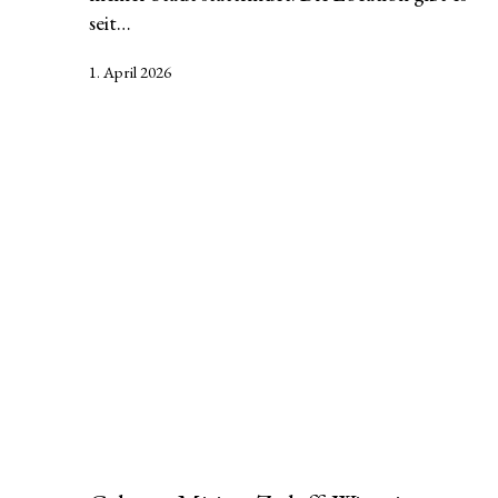
seit…
Veröffentlicht
1. April 2026
am