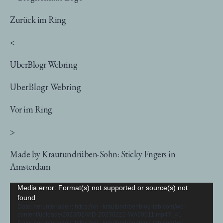
Zurück im Ring
<
UberBlogr Webring
UberBlogr Webring
Vor im Ring
>
Made by Krautundrüben-Sohn: Sticky Fngers in
Amsterdam
Video-
Media error: Format(s) not supported or source(s) not
found
Player
Datei herunterladen: https://xn--krautundrbenblog-rzb.com/wp-
content/uploads/2023/02/VID-20230222-WA00011.mp4?_=1
Datei herunterladen: https://xn--krautundrbenblog-rzb.com/wp-