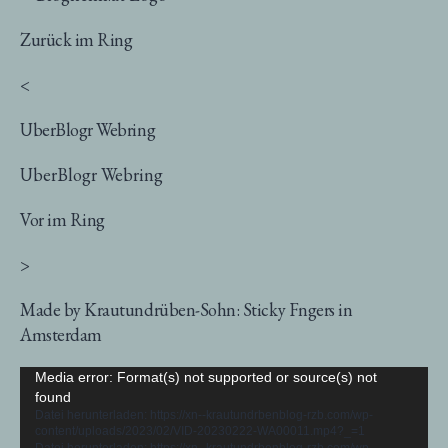
Zurück im Ring
<
UberBlogr Webring
UberBlogr Webring
Vor im Ring
>
Made by Krautundrüben-Sohn: Sticky Fngers in
Amsterdam
Video-
Media error: Format(s) not supported or source(s) not
found
Player
Datei herunterladen: https://xn--krautundrbenblog-rzb.com/wp-
content/uploads/2023/02/VID-20230222-WA00011.mp4?_=1
Datei herunterladen: https://xn--krautundrbenblog-rzb.com/wp-