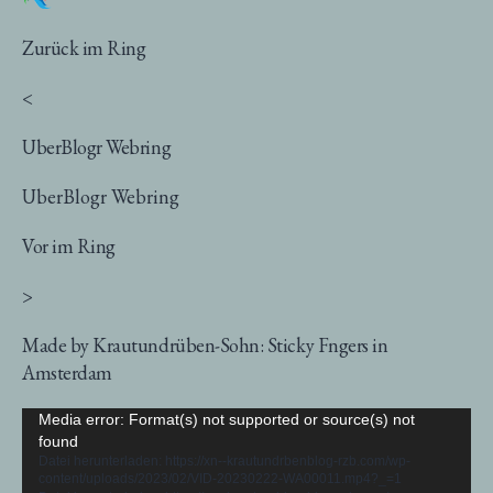
Zurück im Ring
<
UberBlogr Webring
UberBlogr Webring
Vor im Ring
>
Made by Krautundrüben-Sohn: Sticky Fngers in
Amsterdam
Video-
Media error: Format(s) not supported or source(s) not
found
Player
Datei herunterladen: https://xn--krautundrbenblog-rzb.com/wp-
content/uploads/2023/02/VID-20230222-WA00011.mp4?_=1