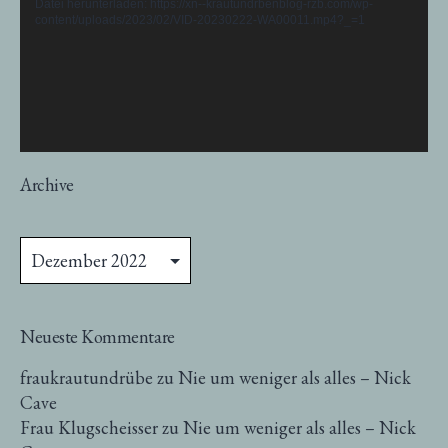
Datei herunterladen: https://xn--krautundrbenblog-rzb.com/wp-
content/uploads/2023/02/VID-20230222-WA00011.mp4?_=1
Archive
Archive
Neueste Kommentare
fraukrautundrübe
zu
Nie um weniger als alles – Nick
Cave
Frau Klugscheisser
zu
Nie um weniger als alles – Nick